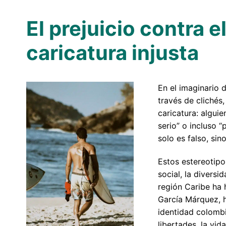
El prejuicio contra 
caricatura injusta
En el imaginario 
través de clichés,
caricatura: alguie
serio” o incluso “
solo es falso, si
Estos estereotip
social, la diversi
región Caribe ha h
García Márquez, h
identidad colombi
libertades, la vid