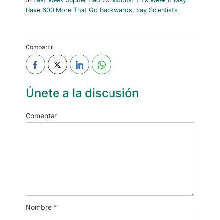
Last Week Jupiter Had 79 Moons. This Week It May
Have 600 More That Go Backwards, Say Scientists
Compartir
Únete a la discusión
Comentar
Nombre
*